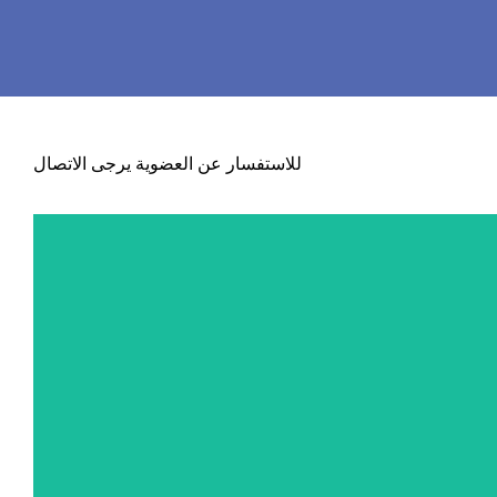
للاستفسار عن العضوية يرجى الاتصال
"كن لطيفًا ورحيمًا. لا تدع أحدًا يأتي إليك إلا
"كن لطيفًا ورحيمًا. لا تدع أحدًا يأتي إليك إلا ويخرج
 الأم
منك بشكل أفضل وأسعد." - تيريزا الأم